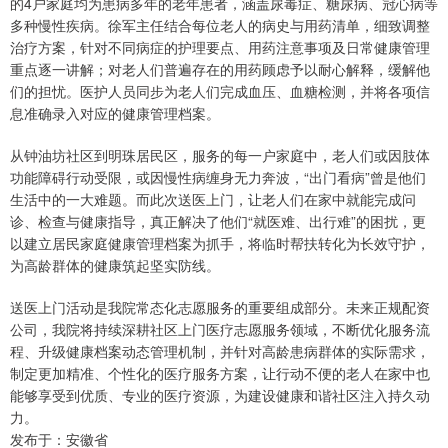
的4户家庭均为患病多年的老年患者，涵盖尿毒症、糖尿病、冠心病等
多种慢性疾病。徐军主任结合每位老人的病史与用药清单，细致调整
治疗方案，针对不同病症的护理要点、用药注意事项及日常健康管理
重点逐一讲解；对老人们普遍存在的用药顾虑予以耐心解释，缓解他
们的担忧。医护人员同步为老人们完成血压、血糖检测，并将各项信
息准确录入对应的健康管理档案。
从钟油坊社区到明珠居民区，服务的每一户家庭中，老人们或因肢体
功能障碍行动受限，或因慢性病缠身无力奔波，“出门看病”曾是他们
生活中的一大难题。而此次送医上门，让老人们在家中就能完成问
诊、检查与健康指导，真正解决了他们“就医难、出行难”的困扰，更
以建立居民家庭健康管理档案为抓手，将临时帮扶转化为长效守护，
为高龄群体的健康筑起坚实防线。
送医上门活动是我院常态化志愿服务的重要组成部分。未来正规配资
公司，我院将持续深耕社区上门医疗志愿服务领域，不断优化服务流
程、升级健康档案动态管理机制，并针对高龄患病群体的实际需求，
制定更加精准、个性化的医疗服务方案，让行动不便的老人在家中也
能够享受到优质、专业的医疗资源，为建设健康和谐社区注入持久动
力。
发布于：安徽省