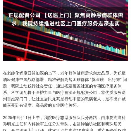
在老龄化程度日益加深的当下，老年群体健康需求愈发凸显。为积极
响应健康中国战略部署，精准破解高龄困难群体 “就医难、出行难” 问
题，我院主动践行社会责任，通过搭建覆盖社区的专项医疗服务体
系、科学调配骨干医护力量与医疗资源正规配资公司，将优质服务送
到百姓家门口，让社区居民尤其是行动不便的患病老人，足不出户就
能享受到有温度、高品质的专业医疗关怀。
2025年9月11日上午，我院医疗志愿服务队兵分两路，由康复疼痛科
孙明光主任和内科徐军主任分别带队，走进钟油坊社区和明珠居民
区，开展送医上门活动。此次活动共走访10户家庭，重点服务社区内