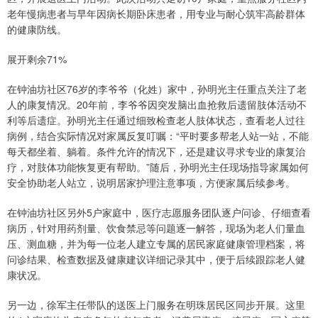
老年慢病患者与早年因病长期卧床患者，用专业与耐心筑牢高龄群体
的健康防线。
展开剩余71%
在钟油坊社区76岁的李爷爷（化姓）家中，孙明光主任重点关注了老
人的康复情况。20年前，李爷爷因突发脑出血抢救后遗留肢体活动不
利等后遗症。孙明光主任通过细致检查老人肢体状态，查看老人过往
病例，结合实际情况对家属反复叮嘱：“平时要多帮老人站一站，不能
每天都坐着、躺着。条件允许的情况下，还是建议寻求专业的康复治
疗，对肢体功能恢复更有帮助。”随后，孙明光主任现场指导家属如何
安全协助老人站立，说明居家护理注意事项，方便家属后续参考。
在钟油坊社区另外5户家庭中，医疗志愿服务团队逐户问诊、仔细查看
病历，针对用药剂量、饮食禁忌等问题逐一解答，现场为老人们量血
压、测血糖，并为每一位老人建立专属的居民家庭健康管理档案，将
问诊结果、检查数据及健康建议详细记录其中，便于后续跟踪老人健
康状况。
另一边，徐军主任带队的送医上门服务在明珠居民区同步开展。这里