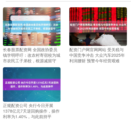
长春股票配资网 全国政协委员
配资门户网官网网站 受关税与
钱学明呼吁：改农村寄宿校为城
中国竞争冲击 大众汽车2025年
市农民工子弟校，根源减留守
利润腰斩 预警今年经营艰难
正规配资公司 央行今日开展
1378亿元7天逆回购操作，操作
利率为1.40%，与此前持平