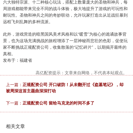
六大独特宗派、十二种核心玩法，搭配上数量庞大的圣物和神兵，每
局游戏都能带来完全不同的战斗体验，极大地提升了游戏的可玩性和
耐玩性。圣物和神兵之间的奇妙联动，允许玩家打造出从近战狂暴到
远程飞剑乱舞的多种流派。
此外，游戏营造的暗黑国风美术风格和以“暖雪”为核心的诡谲故事背
景，也为这场充满挑战的旅程增添了一层神秘而悲壮的色彩，促使玩
家不断挑战正规配资公司，收集散落的“记忆碎片”，以期揭开最终的
真相。
发布于：福建省
高亿配资提示：文章来自网络，不代表本站观点。
上一篇：
正规配资公司 开口破防！从未翻开过《盗墓笔记》，却
被周深这首主题曲深深打动
下一篇：
正规配资公司 留给马克龙的时间不多了
相关文章