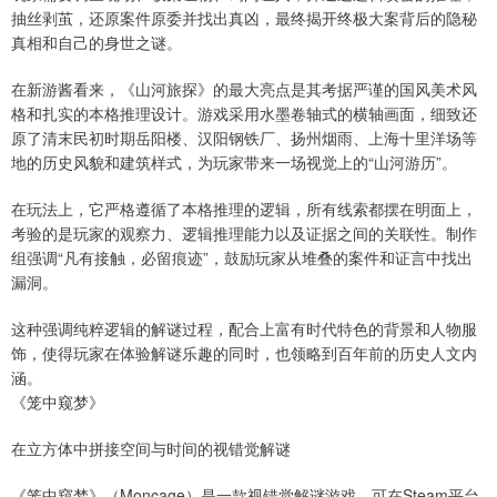
抽丝剥茧，还原案件原委并找出真凶，最终揭开终极大案背后的隐秘
真相和自己的身世之谜。
在新游酱看来，《山河旅探》的最大亮点是其考据严谨的国风美术风
格和扎实的本格推理设计。游戏采用水墨卷轴式的横轴画面，细致还
原了清末民初时期岳阳楼、汉阳钢铁厂、扬州烟雨、上海十里洋场等
地的历史风貌和建筑样式，为玩家带来一场视觉上的“山河游历”。
在玩法上，它严格遵循了本格推理的逻辑，所有线索都摆在明面上，
考验的是玩家的观察力、逻辑推理能力以及证据之间的关联性。制作
组强调“凡有接触，必留痕迹”，鼓励玩家从堆叠的案件和证言中找出
漏洞。
这种强调纯粹逻辑的解谜过程，配合上富有时代特色的背景和人物服
饰，使得玩家在体验解谜乐趣的同时，也领略到百年前的历史人文内
涵。
《笼中窥梦》
在立方体中拼接空间与时间的视错觉解谜
《笼中窥梦》（Moncage）是一款视错觉解谜游戏，可在Steam平台