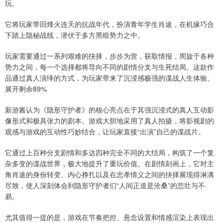
玩。
它将玩家带回烽火连天的抗战年代，扮演青年学生肖途，在机缘巧合
下踏上隐秘战线，潜伏于多方黑暗势力之中。
玩家需要通过一系列艰难的抉择，步步为营，获取情报，周旋于各种
势力之间，每一个选择都将导向不同的剧情分支与生死结局。这款作
品通过真人演绎的方式，为玩家带来了沉浸感极强的谍战人生体验。
展开剩余89%
新游酱认为《隐形守护者》的核心亮点在于其强沉浸式的真人互动影
像形式和极具张力的剧本。游戏大胆地采用了真人拍摄，将影视剧的
观感与游戏的互动性巧妙结合，让玩家直接“出演”自己的谍战片。
它通过上百种分支剧情和多达四种完全不同的大结局，构筑了一个复
杂多变的谍战世界，极大地提升了重玩价值。在剧情刻画上，它对主
角肖途的身份转变、内心挣扎以及在忠孝情义之间的抉择展现得淋漓
尽致，使人深刻体会到隐形守护者们“人间正道是沧桑”的悲壮与不
易。
尤其值得一提的是，游戏在节奏把控、悬念设置和情感渲染上表现出