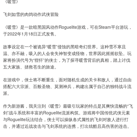
《暖雪》
飞剑如雪的肉鸽动作武侠冒险
《暖雪》是一款暗黑国风动作Roguelite游戏，可在Steam平台游玩，
于2022年1月18日正式发售。
故事设定在一个被诡异“暖雪”侵蚀的黑暗奇幻世界。这种雪不寒且
温、亦不融，吸入的人会丧失神智变成怪物，世界因此摇摇欲坠。玩
家将扮演代号为“狴犴”的侠士，为了探寻暖雪背后的真相，踏上讨伐
五大家族、拯救苍生的旅途。
在游戏中，侠士将不断重生，面对随机生成的关卡和敌人，通过自由
搭配六大宗派、百般圣物、莫测神兵，构建出属于自己的独特战斗流
派。
作为新游酱，我关注到《暖雪》最吸引玩家的特点是其爽快流畅的“飞
剑”战斗系统和丰富的Roguelite流派构筑。游戏将中国传统武侠元素
与Roguelite玩法结合，侠士可以操纵各式属性的飞剑对敌人进行打
击，并通过近战攻击与飞剑系统的连携，打出炫酷且高伤害的连击。