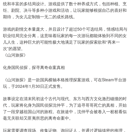
统和丰富的多结局设计。游戏提供了数十种养成方式，包括种植、烹
饪、剧院、决斗等多种小游戏和活动，让玩家能够根据自己的喜好和
期待，为女儿定制独一无二的成长路线。
游戏的剧情文本量庞大，并且设计了超过50个可选结局，情感结局与
职业结局完全分离，这意味着玩家的每一次游玩都能体验到不同的女
儿人生，这种巨大的可能性极大地满足了玩家的探索欲和“再来一
次”的愿望。
《山河旅探》
化身国民侦探，探寻离奇命案真相
《山河旅探》是一款国风横轴本格推理探案游戏，可在Steam平台游
玩，于2024年1月30日正式发售。
故事设定在清末民初这个古代与现代、东方与西方文化激烈碰撞的时
代，玩家将化身为国民侦探沈仲平，为了追寻哥哥死亡的真相，开始
了一段穿越祖国山河的旅程。在旅途中，沈仲平会被卷入一桩桩看似
毫无关联却又匪夷所思的离奇命案中。
玩家需要调查现场、收集证物、询问证人，并通过逻辑缜密的推理，