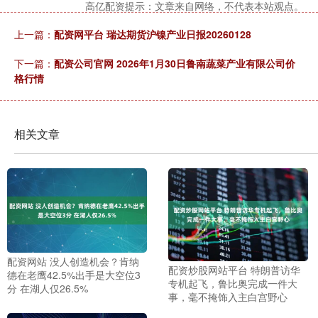
高亿配资提示：文章来自网络，不代表本站观点。
上一篇：
配资网平台 瑞达期货沪镍产业日报20260128
下一篇：
配资公司官网 2026年1月30日鲁南蔬菜产业有限公司价
格行情
相关文章
配资网站 没人创造机会？肯纳
配资炒股网站平台 特朗普访华
德在老鹰42.5%出手是大空位3
专机起飞，鲁比奥完成一件大
分 在湖人仅26.5%
事，毫不掩饰入主白宫野心