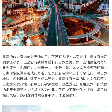
曲靖的旅游资源被外界低估了。它没有大理的风花雪月，也没有丽江
的浪漫小资，但是它有磅礴而质朴的自然之美。罗平县油菜花海每年
春天盛开，面积广大，金黄一片，十分壮观。九龙瀑布群气势磅礴，
是由许多级瀑布组成的奇观。陆良的彩色沙林是十分罕见的一种自然
地貌，色彩斑斓。除了自然风光外，曲靖还有丰富的历史文化底蕴，
是爨文化发源地，有珍贵的碑刻文物。这些景点知名度虽然不如滇西
的那些王牌景区，但是正因为如此，它们少了商业化的浮躁，多了原
始的风貌。我到达的时候游客不多，体验感很好。