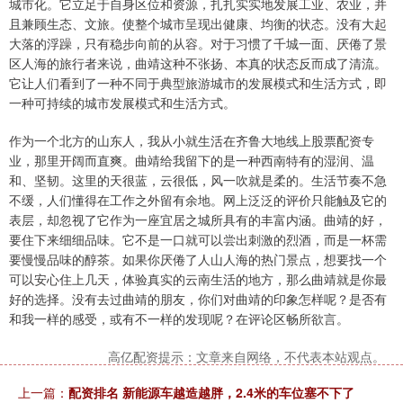
城市化。它立足于自身区位和资源，扎扎实实地发展工业、农业，并
且兼顾生态、文旅。使整个城市呈现出健康、均衡的状态。没有大起
大落的浮躁，只有稳步向前的从容。对于习惯了千城一面、厌倦了景
区人海的旅行者来说，曲靖这种不张扬、本真的状态反而成了清流。
它让人们看到了一种不同于典型旅游城市的发展模式和生活方式，即
一种可持续的城市发展模式和生活方式。
作为一个北方的山东人，我从小就生活在齐鲁大地线上股票配资专
业，那里开阔而直爽。曲靖给我留下的是一种西南特有的湿润、温
和、坚韧。这里的天很蓝，云很低，风一吹就是柔的。生活节奏不急
不缓，人们懂得在工作之外留有余地。网上泛泛的评价只能触及它的
表层，却忽视了它作为一座宜居之城所具有的丰富内涵。曲靖的好，
要住下来细细品味。它不是一口就可以尝出刺激的烈酒，而是一杯需
要慢慢品味的醇茶。如果你厌倦了人山人海的热门景点，想要找一个
可以安心住上几天，体验真实的云南生活的地方，那么曲靖就是你最
好的选择。没有去过曲靖的朋友，你们对曲靖的印象怎样呢？是否有
和我一样的感受，或有不一样的发现呢？在评论区畅所欲言。
高亿配资提示：文章来自网络，不代表本站观点。
上一篇：
配资排名 新能源车越造越胖，2.4米的车位塞不下了