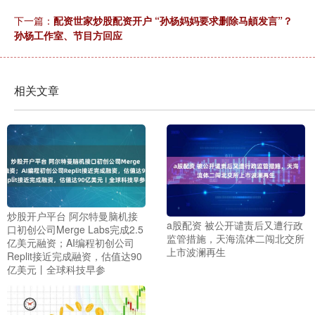
下一篇：
配资世家炒股配资开户 “孙杨妈妈要求删除马頔发言”？
孙杨工作室、节目方回应
相关文章
炒股开户平台 阿尔特曼脑机接
a股配资 被公开谴责后又遭行政
口初创公司Merge Labs完成2.5
监管措施，天海流体二闯北交所
亿美元融资；AI编程初创公司
上市波澜再生
Replit接近完成融资，估值达90
亿美元丨全球科技早参