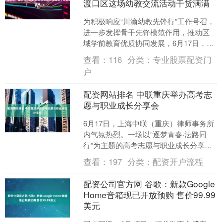
渡口区这场幼教交流活动干货满满
为积极响应“川渝幼教先锋行”工作号召，
进一步发挥骨干先锋模范作用，推动区
域学前教育优质协同发展，6月17日，重
庆市大渡口区“幼教先锋行”活动暨2026年
查看：
116
分类：
专业股票配资门
学前教育....
户
配资网站排名 中联重庆举办高考志
愿与职业成长分享会
6月17日，上海中联（重庆）律师事务所
内气氛热烈。一场以“逐梦青春·法路同
行”为主题的高考志愿与职业成长分享会
在此举行配资网站排名，近三十位学生
查看：
197
分类：
配资开户流程
及家长齐聚一堂，....
配资公司官方网 谷歌：新款Google
Home音箱现已开放预购 售价99.99
美元