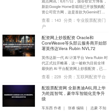
观点网讯：6月17日，据谷歌官方博客，
新款Google Home音箱现已开放预购配
资公司官方网，这是首款为Gemini打造
的音频设备，售价99.99美元。 据了....
查看：
143
分类：
专业股票配资门
户
配资网上炒股配资 Oracle和
CoreWeave等头部云服务商开始部
署英伟达Vera Rubin NVL72
英伟达新一代 AI 计算平台 Vera Rubin 时
代正式拉开帷幕，这一被称为目前全球
最快的 AI 平台配资网上炒股配资，已率
先交付给多家顶级云服务提供商，用....
查看：
228
分类：
互联网配资平台
配股票配资网 全新奥迪A6L用上华
为乾崑智驾，豪华车智能化竞争升
级
车东西 作者 ｜ 张睿 编辑 ｜ 志豪 不知