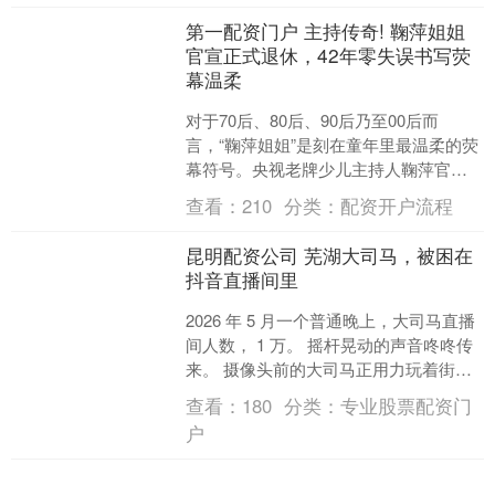
第一配资门户 主持传奇! 鞠萍姐姐
官宣正式退休，42年零失误书写荧
幕温柔
对于70后、80后、90后乃至00后而
言，“鞠萍姐姐”是刻在童年里最温柔的荧
幕符号。央视老牌少儿主持人鞠萍官宣
退休消息，引发全网集体怀旧。她在5月
查看：
210
分类：
配资开户流程
31日完成最后....
昆明配资公司 芜湖大司马，被困在
抖音直播间里
2026 年 5 月一个普通晚上，大司马直播
间人数， 1 万。 摇杆晃动的声音咚咚传
来。 摄像头前的大司马正用力玩着街
霸，身后架子上摆满了要抽奖的礼物。
查看：
180
分类：
专业股票配资门
屏幕上....
户