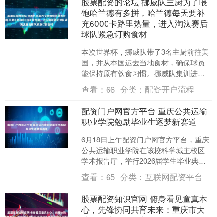
股票配资的论坛 挪威队主厨为了喂
饱哈兰德有多拼，哈兰德每天要补
充6000卡路里热量，进入淘汰赛后
球队紧急订购食材
本次世界杯，挪威队带了3名主厨前往美
国，并从本国运去当地食材，确保球员
能保持原有饮食习惯。挪威队集训进入
第29天时，挪威足协主席及其他官员莅
查看：
66
分类：
配资开户流程
临时，这意味着挪威队....
配资门户网官方平台 重庆公共运输
职业学院勉励毕业生逐梦新赛道
6月18日上午配资门户网官方平台，重庆
公共运输职业学院在该校科学城主校区
学术报告厅，举行2026届学生毕业典
礼，学校党委副书记、董事长刘林等校
查看：
65
分类：
互联网配资平台
领导在讲话中，勉励....
股票配资知识官网 俯身看见童真本
心，先锋协同共育未来：重庆市大