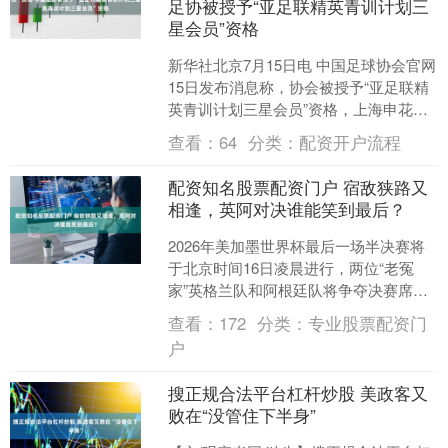
足协被授予“亚足联精英青训计划三
星会员”资格
新华社北京7月15日电 中国足球协会官网
15日发布消息称，协会被授予“亚足联精
英青训计划三星会员”资格，上海申花足
球俱乐部、浙江职业足球俱乐部、山东
查看：
64
分类：
配资开户流程
鲁能泰山足球....
配资知名股票配资门户 宿敌狭路又
相逢，英阿对决谁能笑到最后？
2026年美加墨世界杯最后一场半决赛将
于北京时间16日凌晨进行，两位“老冤
家”英格兰队和阿根廷队将争夺决赛席
位。一位渴望在60年后“让足球回家”，一
查看：
172
分类：
专业股票配资门
位期待打破“....
户
搜正规合法平台杠杆炒股 美政客又
败在“没管住下半身”