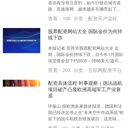
道你有没有注意到，如今行驶在城市道
路、高速路网，越来越多车辆亮起了辅
助驾驶“小蓝灯”。 而曾几何时，领先的辅
查看：
105
分类：
配资开户流程
助驾....
股票配资网站大全 国际金价为何持
续下跌
本报记者 莫荞菲股票配资网站大全 近
期，国际金价持续下跌，自今年1月国际
现货黄金创下约5535～5598美元/盎司的
历史高点后，截至6月9日，纽约商品交
查看：
203
分类：
互联网配资平台
易所8月....
配资具体流程 时事观察｜德法战机
项目破产凸显欧洲高端军工产业衰
退
毕振山 据欧洲多家媒体报道，德国和法
国已经决定停止在“未来空中作战系统”框
架下的战斗机联合研发项目，这意味着
德法持续9年的第六代战机（六代机）项