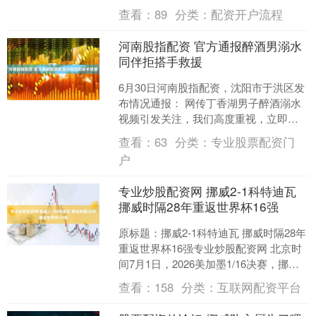
率先通过立法，禁止16岁以下未成年人
查看：
89
分类：
配资开户流程
使用社....
河南股指配资 官方通报醉酒男溺水
同伴拒搭手救援
6月30日河南股指配资，沈阳市于洪区发
布情况通报： 网传丁香湖男子醉酒溺水
视频引发关注，我们高度重视，立即开
展核查工作，现将情况通报如下： 该事
查看：
63
分类：
专业股票配资门
件发生在丁香湖水....
户
专业炒股配资网 挪威2-1科特迪瓦
挪威时隔28年重返世界杯16强
原标题：挪威2-1科特迪瓦 挪威时隔28年
重返世界杯16强专业炒股配资网 北京时
间7月1日，2026美加墨1/16决赛，挪威2-
1战胜，挪威时隔28年重返世界杯....
查看：
158
分类：
互联网配资平台