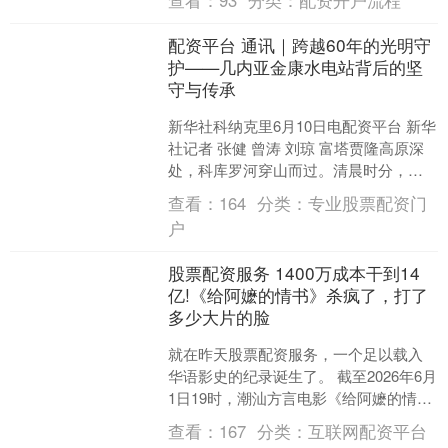
查看：
93
分类：
配资开户流程
目正式破产。有分....
配资平台 通讯｜跨越60年的光明守
护——几内亚金康水电站背后的坚
守与传承
新华社科纳克里6月10日电配资平台 新华
社记者 张健 曾涛 刘琼 富塔贾隆高原深
处，科库罗河穿山而过。清晨时分，伴
随着机组稳定的轰鸣声，一股股电流从
查看：
164
分类：
专业股票配资门
金康水电站并....
户
股票配资服务 1400万成本干到14
亿!《给阿嬷的情书》杀疯了，打了
多少大片的脸
就在昨天股票配资服务，一个足以载入
华语影史的纪录诞生了。 截至2026年6月
1日19时，潮汕方言电影《给阿嬷的情
书》总票房（含预售）正式突破了
查看：
167
分类：
互联网配资平台
14.4847亿元....