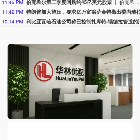
11:45 PM
伯克希尔第二季度回购约45亿美元股票
伯克希尔第二季度斥资约45亿美元回购自身股票，并在期内买入近200亿美元股票，显示首席执行官阿贝尔正将公司庞大的现金储备更多投入市场。 伯克希尔第一季度开始回购股票，为一年多来的首次。阿贝尔今年早些时候表示，公司重新启动回购，是因为管理层认为股票的“内在价值”高于其市场价格。 CFRA Research分析师Cathy Seifert表示：“投资者会受到回购举措的鼓舞。这也是Greg接掌公司并彰显其主导地位的一种方式。” 此次股票回购为股东带来了自2021年以来规模最大的季度资本回报。伯克希尔第二季度现金储备降至3655亿美元，低于前一季度的约3970亿美元。
11:42 PM
10:14 PM