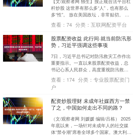
【文/观察者网 独生】搜正规合法平台杠
杆炒股 这世界有那么多“人”，也有那么
多“性”。 放在美国政坛，非常贴切。 先
看一张照片。 圆润的脸庞，茂密的胡
查看：
74
分类：
互联网配资平台
子，粗粝的....
股票配资收益 此行间·就当前防汛形
势，习近平强调这些事项
7日，习近平总书记对防汛救灾工作作出
重要指示。一直以来股票配资收益，总
书记心系人民群众，高度重视防汛救灾
工作。 当前防汛形势严峻复杂股票配资
查看：
174
分类：
专业股票配资门
收益，全力以赴，做好....
户
配资炒股理财 未成年社媒西方一禁
了之，中国如何走出不同的路？
（文/观察者网 刘媛媛 编辑/吕栋） 2025
年底以来，一场针对未成年人的社交媒
体“禁令潮”席卷全球多个国家。澳大利亚